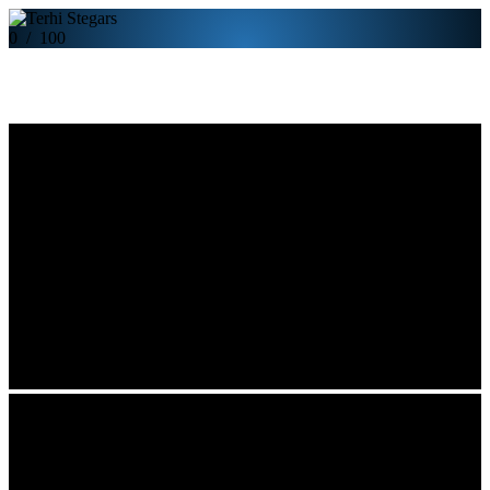
0
/
100